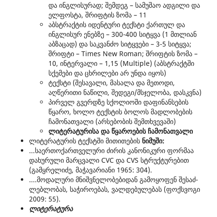
და ინგლისურად; შემდეგ – სამუშაო ადგილი და
ელფოსტა, შრიფტის ზომა – 11
აბსტრაქტის იდენტური ტექსტი ქართულ და
ინგლისურ ენებზე – 300-400 სიტყვა (1 მთლიან
აბზაცად) და საკვანძო სიტყვები – 3-5 სიტყვა;
შრიფტი – Times New Roman; შრიფტის ზომა –
10, ინტერვალი – 1,15 (Multiple) (აბსტრაქტში
სქემები და ცხრილები არ უნდა იყოს)
ტექსტი (შესავალი, მასალა და მეთოდი,
აღწერითი ნაწილი, შედეგი/მსჯელობა, დასკვნა)
პირველ გვერდზე სქოლიოში დაფინანსების
წყარო, ხოლო ტექსტის ბოლოს მადლობების
ჩამონათვალი (არსებობის შემთხვევაში)
ლიტერატურისა და წყაროების ჩამონათვალი
ლიტერატურის ტექსტში მითითების
ნიმუში:
...საერთოქართველური ძირის კანონიკური ფორმაა
დახურული მარცვალი CVC და CVS სტრუქტურებით
(გამყრელიძე, მაჭავარიანი 1965: 304).
....მოდალური მნიშვნელობებიდან გამო­ყო­ფენ შე­საძ­
ლებ­ლობას, საჭიროებას, ვალდებულებას (ფოქსვოგი
2009: 55).
ლიტერატურა