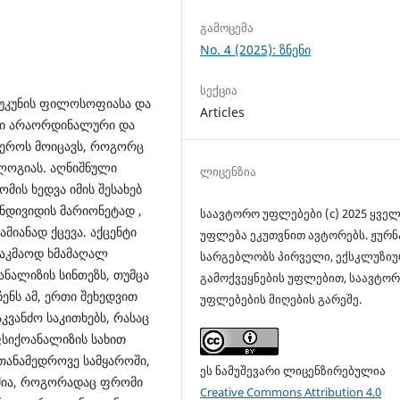
გამოცემა
No. 4 (2025): ზნენი
სექცია
აუკუნის ფილოსოფიასა და
Articles
სი არაორდინალური და
ფეროს მოიცავს, როგორც
ლოგიას. აღნიშნული
ლიცენზია
მის ხედვა იმის შესახებ
ნდივიდის მარიონეტად ,
საავტორო უფლებები (c) 2025 ყვე
მიანად ქცევა. აქცენტი
უფლება ეკუთვნით ავტორებს. ჟურ
საკმაოდ ხმამაღალ
სარგებლობს პირველი, ექსკლუზიუ
ანალიზის სინთეზს, თუმცა
გამოქვეყნების უფლებით, საავტო
ნს ამ, ერთი შეხედვით
უფლებების მიღების გარეშე.
ვანძო საკითხებს, რასაც
ფსიქოანალიზის სახით
თანამედროვე სამყაროში,
ეს ნამუშევარი ლიცენზირებულია
აშია, როგორადაც ფრომი
Creative Commons Attribution 4.0